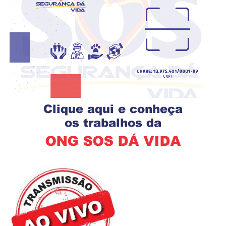
e urbano das cidades (o meio ambiente em que vivem). O
Janeiro (Atualmente lotada na SMTR – Secretaria
escopo de atuação e os projetos destacados foram
Municipal de Transportes / Superintendência Executiva
estruturados da seguinte forma:
de Táxi).
🛡️ Atuação da ONG SOS Segurança
Educação Física: Graduada na área; atuou como
Dá Vida — Polo Ariquemes/RO
Personal Trainer por 15 anos em diversos bairros do RJ.
Direito: Bacharel em Direito.
Teologia: Recém-formada no Curso Livre (ITQ) em
Teologia pela Igreja do Evangelho Quadrangular.
Inclusão: Possui curso Básico em Libras.
Esporte: Atleta de Handebol e Hand Beach (com
passagens por Mauá de São Gonçalo, antigo Luso
Brasileiro de Campo Grande, Riohandbeach e Clube dos
Aliados Campestre – UCB).