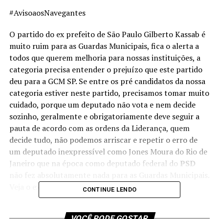
#AvisoaosNavegantes
O partido do ex prefeito de São Paulo Gilberto Kassab é
muito ruim para as Guardas Municipais, fica o alerta a
todos que querem melhoria para nossas instituições, a
categoria precisa entender o prejuízo que este partido
deu para a GCM SP. Se entre os pré candidatos da nossa
categoria estiver neste partido, precisamos tomar muito
cuidado, porque um deputado não vota e nem decide
sozinho, geralmente e obrigatoriamente deve seguir a
pauta de acordo com as ordens da Liderança, quem
decide tudo, não podemos arriscar e repetir o erro de
um deputado inexpressível como Jones Moura do Rio de
Janeiro que na época como deputado federal do
PSD
não fez absolutamente nada para as Guardas Municipais.
Veja o exemplo da PEC 57!
CONTINUE LENDO
#ComandanteNaval
VOCÊ PODE GOSTAR