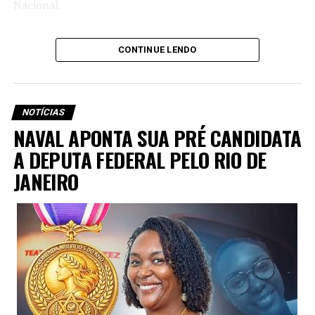
Maurício Naval
Nacional.
Antes de se dedicar inteiramente à causa das Guardas
Maurício Naval é uma figura conhecida e admirada por sua
CONTINUE LENDO
Municipais e ao terceiro setor, Naval foi
Fuzileiro Naval
luta pela segurança pública municipal e pela vida, é Presidente
da Marinha do Brasil
(daí a origem do seu
da ONG SOS Segurança Dá Vida, Líder Nacional das Guardas
nome/apelido operacional) e também atuou como
Municipais e da Marcha Azul Marinho em todo o Brasil, é
Inspetor de Divisão da Guarda Civil Metropolitana de
escritor e autor de vários livros, entre eles; “Guardas
NOTÍCIAS
São Paulo (GCM-SP), onde comandou as Inspetorias de
Municipais – A Revolução na Segurança Pública, Guardas
NAVAL APONTA SUA PRÉ CANDIDATA
Pinheiros e Butantã, além da Comunicação no Comando
Municipais Marcha Azul Marinho, Inspetor de Divisão da
A DEPUTA FEDERAL PELO RIO DE
Guarda Civil Metropolitana -SP, foi Fuzileiro Naval da Marinha
Geral.
do Brasil entre outras qualificações deste ilustre representante
JANEIRO
de uma categoria tão sofrida e negligenciada pelas
A ONG SOS Segurança Dá Vida
autoridades, contudo, poucas pessoas conhecem sua
trajetória e os caminhos que o trouxeram ao papel de legitimo
representante das lutas pelas Guardas Municipais em todo o
Brasil.