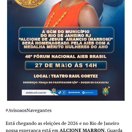
A organização foi fundada por ele após uma tragédia
pessoal devastadora em 2004, quando seus três filhos
foram assassinados. A partir dessa dor, Naval canalizou
suas forças para lutar por melhorias na segurança
pública, tornando-se uma das principais lideranças
nacionais na articulação da
Marcha Azul Marinho
e na
mobilização que resultou na aprovação da
Lei Federal
nº 13.022/14
(o Estatuto Geral das Guardas Municipais).
Atuação no Meio Ambiente e Outras
Frentes
#AvisoaosNavegantes
Embora o foco principal da ONG seja a valorização e a
Está chegando as eleições de 2026 e no Rio de Janeiro
capacitação técnica das Guardas Municipais, o estatuto
nossa esperança está em
ALCIONE MARRON
, Guarda