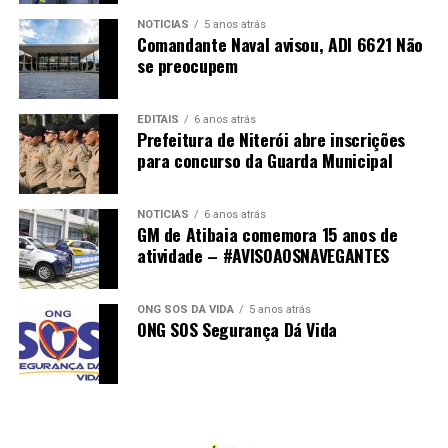
políticas públicas de inclusão, voltadas para a melhor
idade e para a infância.
NOTÍCIAS
5 anos atrás
Comandante Naval avisou, ADI 6621 Não
se preocupem
Como Cristã: Carrega valores de justiça, honestidade,
cuidado com o próximo e defesa da família.
EDITAIS
6 anos atrás
Prefeitura de Niterói abre inscrições
📌 Valores Inegociáveis (A Essência)
para concurso da Guarda Municipal
Deus em primeiro lugar.
NOTÍCIAS
6 anos atrás
Defesa da família e respeito à vida desde a concepção.
GM de Atibaia comemora 15 anos de
atividade – #AVISOAOSNAVEGANTES
Honestidade na política e compromisso com a justiça
social.
ONG SOS DÁ VIDA
5 anos atrás
ONG SOS Segurança Dá Vida
Diferencial: Não vem da política tradicional, nunca
concorreu a cargos antes — vem do povo.
#PolíticaNãoPorHerançaMasPorEssência