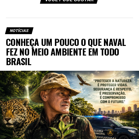
Gilberto Kassab, prefeito de São Paulo entre 2006 e
2012, promoveu uma forte militarização da gestão
municipal, nomeando cerca de
40 oficiais da reserva
da Polícia Militar
para cargos de chefia em secretarias,
NOTÍCIAS
subprefeituras e órgãos como a CET, além da Secretaria
CONHEÇA UM POUCO O QUE NAVAL
Municipal de Segurança Urbana, onde a Guarda Civil
FEZ NO MEIO AMBIENTE EM TODO
Metropolitana de São Paulo é lotada.
BRASIL
Nesse período, destacaram-se os seguintes pontos:
Operação Delegada:
Lançada em dezembro de 2009, a
medida firmou convênio entre a Prefeitura e o Governo
do Estado para que policiais militares atuassem em seus
dias de folga no policiamento preventivo e na
fiscalização do comércio ambulante irregular.
Secretaria de Segurança Urbana e GCM
: O ex-
comandante geral da PM, coronel Álvaro Camilo, atuou
fortemente na articulação política para a indicação e