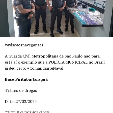
em que até o fechamento dessa matéria, permaneciam
de prontidão.
O local onde houve o tiroteio foi preservado até a
chegada da Polícia Técnica de Campinas.
http://www.quantanoticia.com.br/assaltantes-morrem-
em-confronto-com-a-gap-10506.html
#avisoaosnavegantes
A Guarda Civil Metropolitana de São Paulo não para,
TÓPICOS RELACIONADOS:
está aí o exemplo que a POLÍCIA MUNICIPAL no Brasil
UP NEXT
já deu certo #ComandanteNaval
Guarda Civil Municipal de Três Pontas/MG, recupera
todos os eletro-eletrônicos furtados em Escola Publica
Base Pirituba/Jaraguá
VEJA TAMBÉM
Ataque a Guarda Municipal
Tráfico de drogas
Data: 27/02/2025
superuser@2020
72 DP B.O DC8407/2025