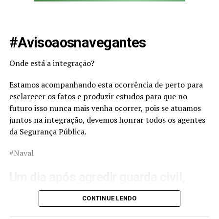
Vtr titular
#Avisoaosnavegantes
O40409
Onde está a integração?
CD Sidney 3
Estamos acompanhando esta ocorrência de perto para
Cl Athaide
esclarecer os fatos e produzir estudos para que no
O 404013
futuro isso nunca mais venha ocorrer, pois se atuamos
juntos na integração, devemos honrar todos os agentes
Cl Maike3
da Segurança Pública.
Cl MeloApoio
#Naval
Vtr O 404043
Um dia após agredir guarda civil,
delegado de SP tem licença médica
cl Souza3
CONTINUE LENDO
prorrogada retroativamente
cl Amanda pelegrini