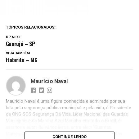
TÓPICOS RELACIONADOS:
UP NEXT
Guarujá – SP
VEJA TAMBÉM
Itabirito – MG
Maurício Naval
Maurício Naval é uma figura conhecida e admirada por sua
luta pela segurança pública municipal e pela vida, é Presidente
da ONG SOS Segurança Dá Vida, Líder Nacional das Guardas
Municipais e da Marcha Azul Marinho em todo o Brasil, é
escritor e autor de vários livros, entre eles; “Guardas
Municipais – A Revolução na Segurança Pública, Guardas
CONTINUE LENDO