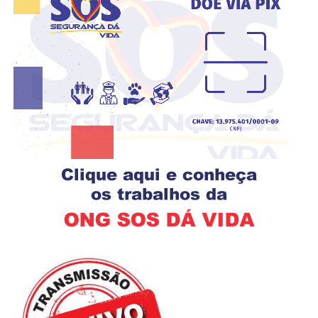
negociação, a categoria conquistou, através da AGCMAB,
a aprovação da Lei 46/2019, que criou as funções
gratificadas e reformulou os interstícios de promoções
dos agentes.Atualmente, a Guarda Civil Municipal de
Armação dos Búzios conta com cerca de 230 agentes,
distribuídos em plantões e postos de serviço como
ROMU, Patrulha Maria da Penha, Aptran, Mptran,
Inspetoria Operacional, trânsito, patrimônio e PROGEP.
Além disso, a GCMAB é uma das mais avançadas do
estado do Rio de Janeiro em relação a sua estrutura
administrativa, possuindo Comando próprio,
Corregedoria e Ouvidoria.