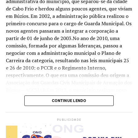
administrativa do município, que separou-se da cidade
necessitado , cuidando do nosso patrimônio , amando a
de Cabo Frio e herdou alguns poucos agentes, que viviam
Deus e o próximo. Com duas Moções da Câmara
em Búzios. Em 2002, a administração pública realizou o
Municipal recebidas pelos vereadores Subtenente
primeiro concurso para o cargo de Guarda Municipal. Os
Clesio/ Hélio de Iraci chegou(Ato de Bravura), sinto
novos agentes passaram a integrar a corporação a
realizada por ser útil. Primeira GM a passar no curso de
partir de 01 de junho de 2003.No ano de 2010, uma
Armamento e Tiro realizado pela nossa Instituição e
comissão, formada por algumas lideranças, passou a
PRF. Nesse ano (12 a 14 de 2024) tive o privilégio de
negociar com a administração municipal o Plano de
estar no Congresso das GMS em Poços de caldas/MG,
Carreira da categoria, resultando nas leis municipais 25
onde fui convidada pela Inspetora Elen Sandra de Melo
e 26 de 2010: o PCCR e o Regimento Interno,
Monteiro ( Diretora da CNGM região norte), para
respectivamente. O que era uma comissão deu origem a
participar do Conselho Nacional das Guardas Municipais
Associação dos Guardas Civis Municipais de Armação dos
do Brasil representando o centro oeste. Atualmente
Búzios – AGCMAB.Em 2012, o município realizou novo
cumprindo meu dever como Subinspetora.
concurso público para o cargo de Guarda Municipal,
CONTINUE LENDO
dando novo fôlego à corporação.Em 2014, com a
aprovação do Estatuto Geral das Guardas Municipais, os
contratos temporários foram encerrados, e a
PUBLICIDADE
corporação passou a contar apenas com agentes
concursados.Em 2019, após um longo período de luta e